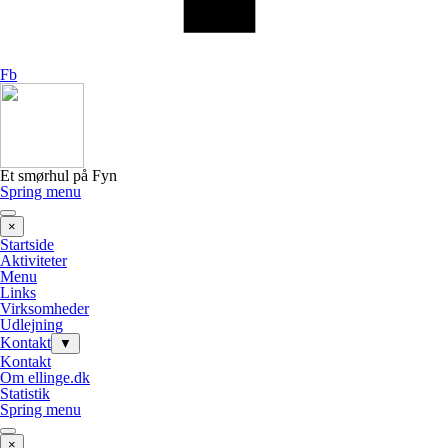
Fb
Et smørhul på Fyn
Spring menu
×
Startside
Aktiviteter
Menu
Links
Virksomheder
Udlejning
Kontakt
▼
Kontakt
Om ellinge.dk
Statistik
Spring menu
×