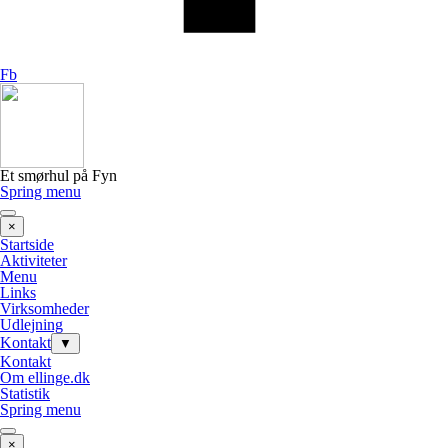
Fb
Et smørhul på Fyn
Spring menu
×
Startside
Aktiviteter
Menu
Links
Virksomheder
Udlejning
Kontakt
▼
Kontakt
Om ellinge.dk
Statistik
Spring menu
×