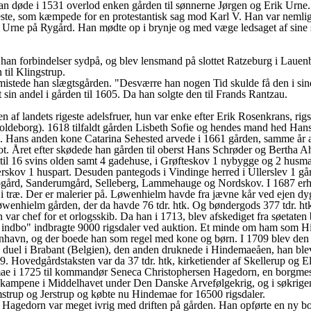
n døde i 1531 overlod enken gården til sønnerne Jørgen og Erik Urne.
eneste, som kæmpede for en protestantisk sag mod Karl V. Han var nemli
er Urne på Rygård. Han mødte op i brynje og med væge ledsaget af sine 
an forbindelser sydpå, og blev lensmand på slottet Ratzeburg i Lauenb
til Klingstrup.
istede han slægtsgården. "Desværre han nogen Tid skulde få den i sin
in andel i gården til 1605. Da han solgte den til Frands Rantzau.
en af landets rigeste adelsfruer, hun var enke efter Erik Rosenkrans, 
oldeborg). 1618 tilfaldt gården Lisbeth Sofie og hendes mand hed Han
p. Hans anden kone Catarina Sehested arvede i 1661 gården, samme år a
t. Året efter skødede han gården til oberst Hans Schrøder og Bertha Ah
til 16 svins olden samt 4 gadehuse, i Grøfteskov 1 nybygge og 2 husmæn
rskov 1 huspart. Desuden pantegods i Vindinge herred i Ullerslev 1 går
gård, Sanderumgård, Selleberg, Lammehauge og Nordskov. I 1687 erhv
i træ. Der er malerier på. Løwenhielm havde fra jævne kår ved ejen dygt
nhielm gården, der da havde 76 tdr. htk. Og bøndergods 377 tdr. htk.,
r chef for et orlogsskib. Da han i 1713, blev afskediget fra søetaten 
e indbo" indbragte 9000 rigsdaler ved auktion. Et minde om ham som Hi
nhavn, og der boede han som regel med kone og børn. I 1709 blev den n
en duel i Brabant (Belgien), den anden druknede i Hindemaeåen, han ble
 Hovedgårdstaksten var da 37 tdr. htk, kirketiender af Skellerup og Elli
mae i 1725 til kommandør Seneca Christophersen Hagedorn, en borgmest
i kampene i Middelhavet under Den Danske Arvefølgekrig, og i søkrigen
mstrup og Jerstrup og købte nu Hindemae for 16500 rigsdaler.
r. Hagedorn var meget ivrig med driften på gården. Han opførte en ny b