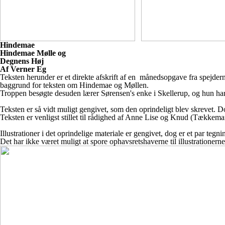
Hindemae
Hindemae Mølle og
Degnens Høj
Af Verner Eg
Teksten herunder e
r et direkte afskrift af en
månedsopgave fra spejder
baggrund
for teksten om Hindemae og Møllen.
Troppen besøgte desuden lærer
Sørensen's enke i Skellerup, og hun
ha
Teksten er så vidt muligt gengivet,
som den oprindeligt blev skrevet. 
Teksten er venligst stillet til rådighed
af Anne Lise og Knud (Tækkem
Illustrationer i det oprindelige
materiale er gengivet, dog er et par
tegni
Det har ikke været muligt at spore
ophavsretshaverne til illustrationern