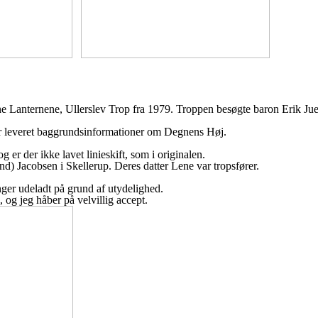
ne
Lanternene, Ullerslev Trop fra 1979.
Troppen besøgte baron Erik Jue
r leveret baggrundsinformationer
om Degnens Høj.
Dog
er der ikke lavet linieskift, som i
originalen.
and)
Jacobsen i Skellerup.
Deres datter
Lene var tropsfører.
nger udeladt på grund af
utydelighed.
e,
og jeg håber på velvillig accept.