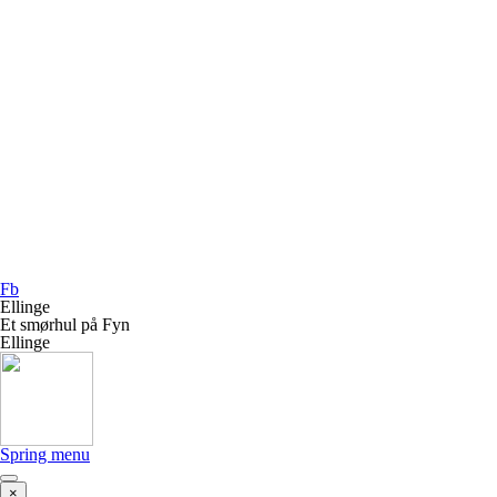
Fb
Ellinge
Et smørhul på Fyn
Ellinge
Spring menu
×