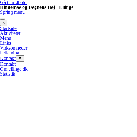
Gå til indhold
Hindemae og Degnens Høj - Ellinge
Spring menu
×
Startside
Aktiviteter
Menu
Links
Virksomheder
Udlejning
Kontakt
▼
Kontakt
Om ellinge.dk
Statistik