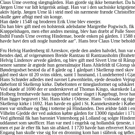
Claus Ume overtog slægtsgården. Han gjorde sig ikke bemærket. Da ha
Jørgen Urne var lidt krigerisk anlagt. Han var i den sachsiske krigstj
aktiv hjælp. Jørgen Urne lå i strid med sin nærmeste frænde Christoff
skulle gøre afbigt med sin konge.
Han døde i 1548 og broderen Erik Urne blev eneejer.
Da han blev gift med en holstensk adelsdame Margrethe Pogwisch, fik h
Krøppelshagen, men efter andres mening, blev han dræbt af Palle Steen 
Indtil Frands Urne overtog Hindemae, boede enken på gården. I 1588 m
havde havt den udi nogle hundrede aar". Hans bror Claus Urne beholdt s
Fru Helvig Hardenberg til Arreskov, ejede den anden halvdel, hun var 
hendes død, af svigersønnen Breide Rantzau til Rantzausholm (Brahetr
Helvig Lindenov arvede gården, og blev gift med Sivert Urne til Råru
senere samme år ægtede hun generalmajor Hans Ahlefeldt til Glorup slo
Bøndergodset bestod da af 8 gårde og 1 gårdpart i Skellerup med skov 
gård med skov til 20 svins olden, samt 1 husmand, i Lundeherred i Gjæ
Hans Schrøder adledes med navnet Løwenhielm, ejede desuden Vejrup
døbefont til Skellerup kirke. Døbefonten er timeglasformet og udskåret 
Ved skøde af 1690 der er underskrevet af Thomas Kingo, skænkede Løwe
Holberg fremhævede hans tapperhed under slaget i Køgebugt, hvor han va
Han ligger begravet i Skt. Hans kirke i Odense. Hans "colosale og rig
Skellerup kirke i 1692. Han havde en gård i St. Kannekestræde i Købe
men var stridbare og fløg i totterne på Hindanden. Den ældste faldt i 
Vilhelm Gjedde der ved auktion købte gården for 13000 rigsdaler i 1719.
Ved giftemål fik han baroniet Vintersborg på Lolland og solgte Hinde
uddannet som søofficer. Han var med i engelsk og hollandsk tjeneste, 
men et par år efter fik han sin afsked. I 1720 havde han erhvervet Kru
Engang han skulle vise sig for en dronning kom han i slåbrok og tøfle