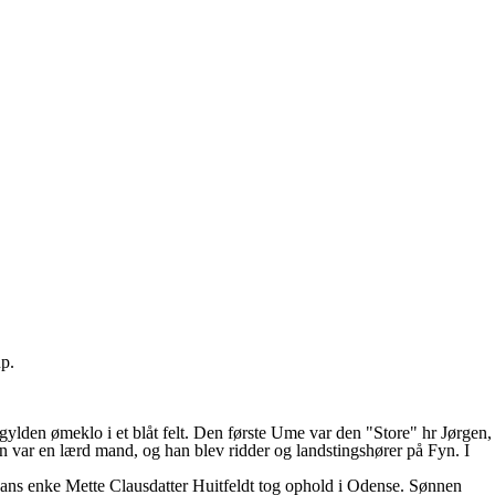
p.
 gylden ømeklo i et blåt felt. Den første Ume var den "Store" hr Jørgen,
ar en lærd mand, og han blev ridder og landstingshører på Fyn. I
s enke Mette Clausdatter Huitfeldt tog ophold i Odense. Sønnen