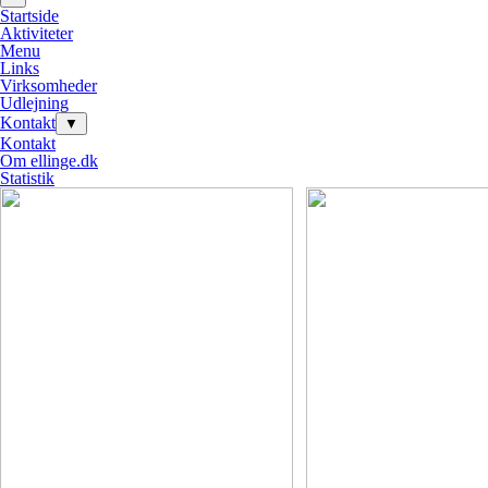
Startside
Aktiviteter
Menu
Links
Virksomheder
Udlejning
Kontakt
▼
Kontakt
Om ellinge.dk
Statistik