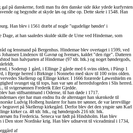
g gal på danskerne, fordi man fra den danske side ikke ydede kurfyrsten
svende og begyndte at skyde løs og råbe op. Dette skete i 1548. Han
urg. Han blev i 1561 dræbt af nogle "ugudelige bønder' i
e Dage, at han saaledes skulde skille de Urne ved Hindemae, som
rigsråd og lensmand på Bergenhus. Hindemae blev overtaget i 1599, ved
s Johansen Lindenov til Gavnø og Ivemæs, kaldet "den rige". Datteren
fstod hun halvparten af Hindemae (97 tdr. htk.) og noget bøndergods,
lefeldt.
d, i Soderup 1 gård, i Ellinge 2 gårde med 6 svins olden, i Pårup 1
d, i Bjerge herred i Birkinge i Nonnebo med skov til 100 svins olden.
ervedes Skellerup og Ellinge kirker. I 1666 forærede Løwenhielm en
ighed svunget sig til tops, han var søn af herredsfogeden i Slis herred.
 til svigersønnen Frederik Eiler Gjedde.
blev han stiftsamtmand i Odense, til han døde i 1717.
ndemaes ejer har man endnu fra de alterstager han skænkede til
orske Ludvig Holberg huslære for hans tre sønner, de var lærevillige
v begravet på Skellerup kirkegård. Derfor blev det den yngste søn Karl
nge kirker ca. 48 tdr. htk., og bøndergods 216 tdr. htk.
ersøn fra Fredericia. Seneca var født på Hindsholm. Han blev
 i Den store Nordiske krig. Han blev udnævnt til viceadmiral i 1734,
orggård af