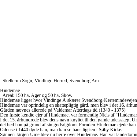
Skellerup Sogn, Vindinge Herred, Svendborg Ara.
Hindemae
Areal: 150 ha. Ager og 50 ha. Skov.
Hindemae ligger hvor Vindinge Å skærer Svendborg-Kertemindevejen, tæ
Hindemae var oprindelig en skattepligtig gård, men blev i det 16. årh
Gården nævnes allerede på Valdemar Atterdags tid (1340 - 1375).
Den første kendte ejer af Hindemae, var formentlig Niels af "Hindema
I det 15. århundrede blev dens navn knyttet til den gamle adelsslægt Ume
det hed han på grund af sin godsrigdom. Foruden Hindemae ejede han
Odense i 1440 døde han, man kan se hans ligsten i Søby Kirke.
Sønnen Jørgen Ume blev nu herre over Hindemae. Han var landsdomme