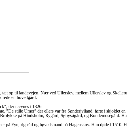
t op til landevejen. Nær ved Ullerslev, mellem Ullerslev og Skelleru
undrede en hovedgård.
rck", der nævnes i 1326.
. "De stille Umer" der ellers var fra Sønderjylland, førte i skjoldet en
 Brolykke på Hindsholm, Rygård, Søbysøgård, og Bondemosegård. Han v
r på Fyn, rigsråd og høvedsmand på Hagenskov. Han døde i 1510. Han